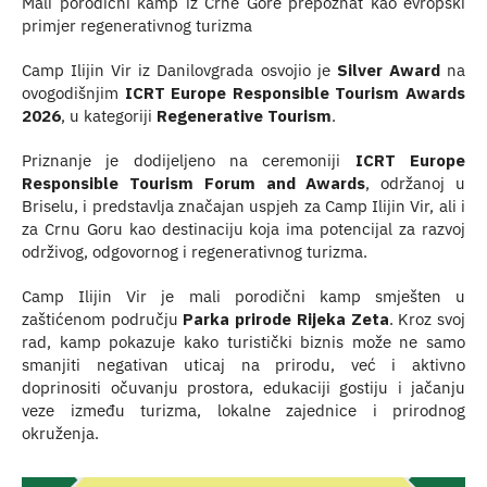
Mali porodični kamp iz Crne Gore prepoznat kao evropski
primjer regenerativnog turizma
Camp Ilijin Vir iz Danilovgrada osvojio je
Silver Award
na
ovogodišnjim
ICRT Europe Responsible Tourism Awards
2026
,
u kategoriji
Regenerative Tourism
.
Priznanje je dodijeljeno na ceremoniji
ICRT Europe
Responsible Tourism Forum and Awards
, održanoj u
Briselu, i predstavlja značajan uspjeh za Camp Ilijin Vir, ali i
za Crnu Goru kao destinaciju koja ima potencijal za razvoj
održivog, odgovornog i regenerativnog turizma.
Camp Ilijin Vir je mali porodični kamp smješten u
zaštićenom području
Parka prirode Rijeka Zeta
. Kroz svoj
rad, kamp pokazuje kako turistički biznis može ne samo
smanjiti negativan uticaj na prirodu, već i aktivno
doprinositi očuvanju prostora, edukaciji gostiju i jačanju
veze između turizma, lokalne zajednice i prirodnog
okruženja.