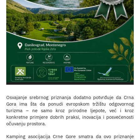
Osvajanje srebrnog priznanja dodatno potvrđuje da Crna
Gora ima šta da ponudi evropskom tržištu odgovornog
turizma – ne samo kroz prirodne ljepote, već i kroz
konkretne primjere dobrih praksi, inovacija i posvećenosti
očuvanju prostora.
Kamping asocijacija Crne Gore smatra da ovo priznanje