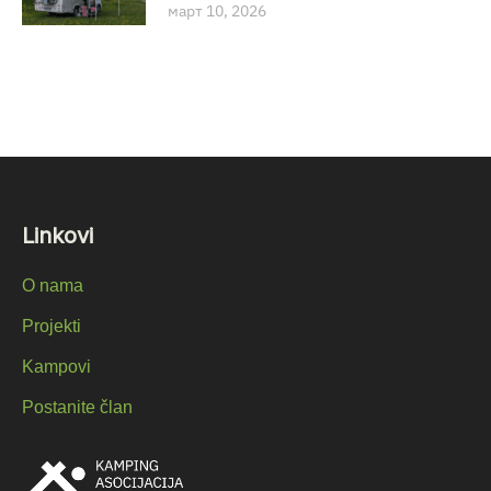
март 10, 2026
Linkovi
O nama
Projekti
Kampovi
Postanite član