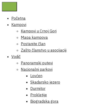
Početna
Kampovi
Kampovi u Crnoj Gori
Mapa kampova
Postanite član
Zašto članstvo u asocijaciji
Vodič
Panoramski putevi
Nacionalni parkovi
Lovćen
Skadarsko jezero
Durmitor
Prokletije
Biogradska gora