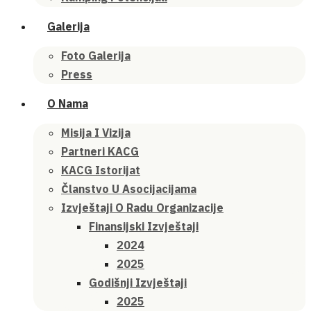
Galerija
Foto Galerija
Press
O Nama
Misija I Vizija
Partneri KACG
KACG Istorijat
Članstvo U Asocijacijama
Izvještaji O Radu Organizacije
Finansijski Izvještaji
2024
2025
Godišnji Izvještaji
2025