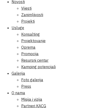
Novosti
Vijesti
Zanimljivosti
Projekti
Usluge
Konsalting
Projektovanje
Oprema
Promocija
Resursni centar
Kamping potencijali
Galerija
Foto galerija
Press
O nama
Misija i vizija
Partneri KACG