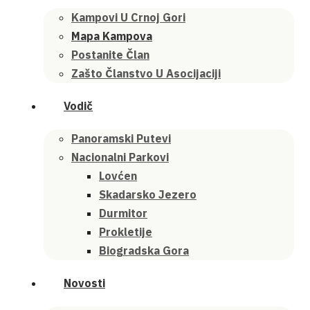
Kampovi U Crnoj Gori
Mapa Kampova
Postanite Član
Zašto Članstvo U Asocijaciji
Vodič
Panoramski Putevi
Nacionalni Parkovi
Lovćen
Skadarsko Jezero
Durmitor
Prokletije
Biogradska Gora
Novosti