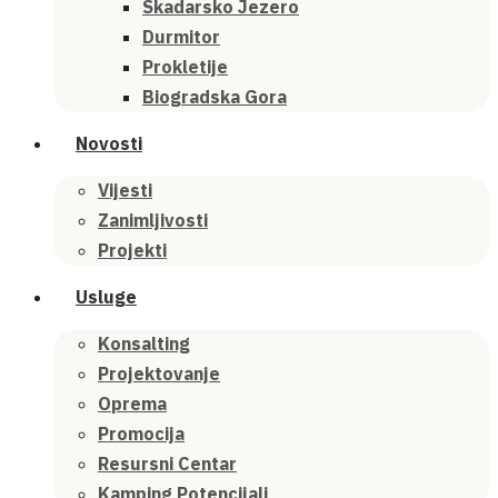
Skadarsko Jezero
Durmitor
Prokletije
Biogradska Gora
Novosti
Vijesti
Zanimljivosti
Projekti
Usluge
Konsalting
Projektovanje
Oprema
Promocija
Resursni Centar
Kamping Potencijali