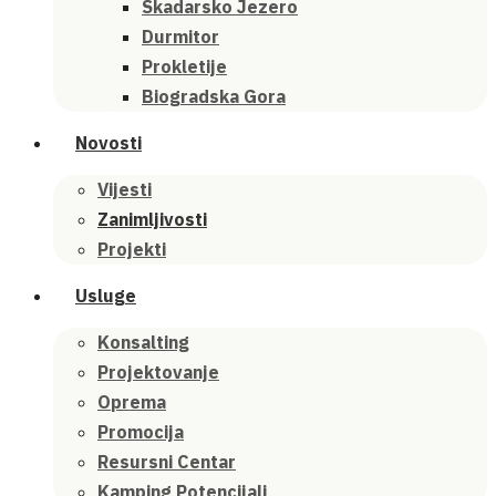
Skadarsko Jezero
Durmitor
Prokletije
Biogradska Gora
Novosti
Vijesti
Zanimljivosti
Projekti
Usluge
Konsalting
Projektovanje
Oprema
Promocija
Resursni Centar
Kamping Potencijali