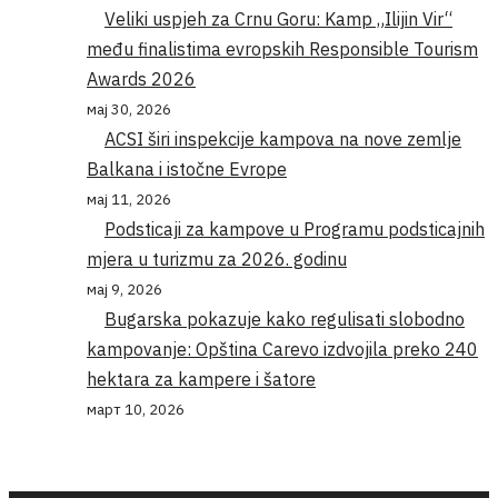
Veliki uspjeh za Crnu Goru: Kamp „Ilijin Vir“
među finalistima evropskih Responsible Tourism
Awards 2026
мај 30, 2026
ACSI širi inspekcije kampova na nove zemlje
Balkana i istočne Evrope
мај 11, 2026
Podsticaji za kampove u Programu podsticajnih
mjera u turizmu za 2026. godinu
мај 9, 2026
Bugarska pokazuje kako regulisati slobodno
kampovanje: Opština Carevo izdvojila preko 240
hektara za kampere i šatore
март 10, 2026