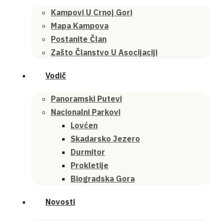
Kampovi U Crnoj Gori
Mapa Kampova
Postanite Član
Zašto Članstvo U Asocijaciji
Vodič
Panoramski Putevi
Nacionalni Parkovi
Lovćen
Skadarsko Jezero
Durmitor
Prokletije
Biogradska Gora
Novosti