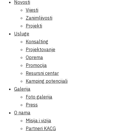
Novosti
Vijesti
Zanimljivosti
Projekti
Usluge
Konsalting
Projektovanje
Oprema
Promocija
Resursni centar
Kamping potencijali
Galerija
Foto galerija
Press
O nama
Misija i vizija
Partneri KACG