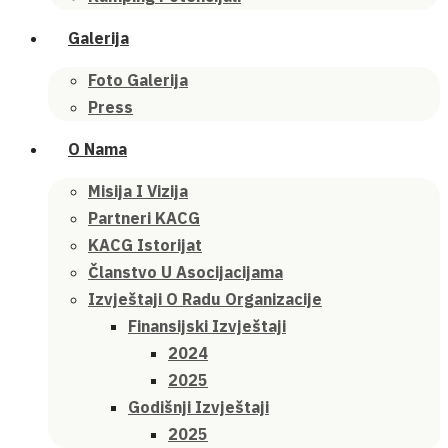
Galerija
Foto Galerija
Press
O Nama
Misija I Vizija
Partneri KACG
KACG Istorijat
Članstvo U Asocijacijama
Izvještaji O Radu Organizacije
Finansijski Izvještaji
2024
2025
Godišnji Izvještaji
2025