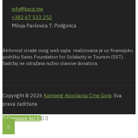
info@kacg.me
+382 67 533 252
Miloja Pavlovica 7, Podgorica
Aktivnost izrade ovog web sajta realizovana je uz finansijsku
podršku Swiss Foundation for Solidarity in Tourism (SST).
Sadržaj ne odražava nužno stavove donatora.
Copyright © 2026
Kamping Asocijacija Crne Gore
. Sva
prava zadržana
Compare list
0