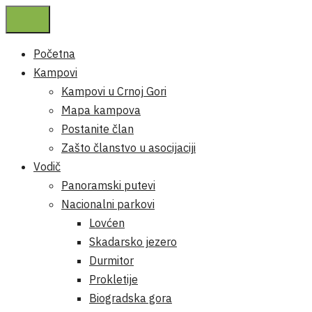
Početna
Kampovi
Kampovi u Crnoj Gori
Mapa kampova
Postanite član
Zašto članstvo u asocijaciji
Vodič
Panoramski putevi
Nacionalni parkovi
Lovćen
Skadarsko jezero
Durmitor
Prokletije
Biogradska gora