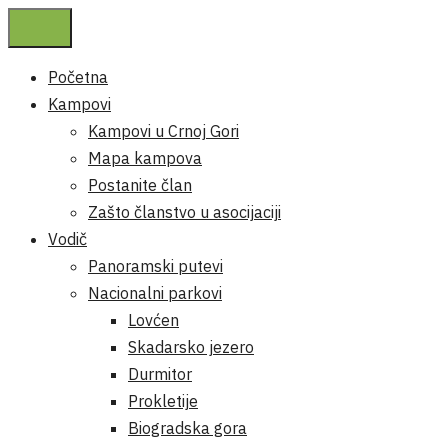
Početna
Kampovi
Kampovi u Crnoj Gori
Mapa kampova
Postanite član
Zašto članstvo u asocijaciji
Vodič
Panoramski putevi
Nacionalni parkovi
Lovćen
Skadarsko jezero
Durmitor
Prokletije
Biogradska gora