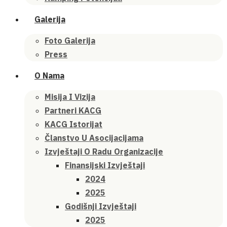
Galerija
Foto Galerija
Press
O Nama
Misija I Vizija
Partneri KACG
KACG Istorijat
Članstvo U Asocijacijama
Izvještaji O Radu Organizacije
Finansijski Izvještaji
2024
2025
Godišnji Izvještaji
2025