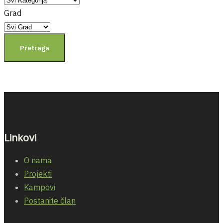
Grad
Pretraga
Linkovi
O nama
Projekti
Kampovi
Postanite član