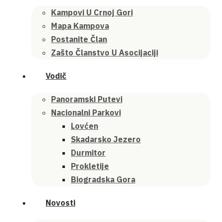
Kampovi U Crnoj Gori
Mapa Kampova
Postanite Član
Zašto Članstvo U Asocijaciji
Vodič
Panoramski Putevi
Nacionalni Parkovi
Lovćen
Skadarsko Jezero
Durmitor
Prokletije
Biogradska Gora
Novosti