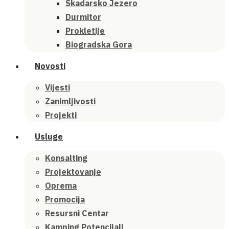
Skadarsko Jezero
Durmitor
Prokletije
Biogradska Gora
Novosti
Vijesti
Zanimljivosti
Projekti
Usluge
Konsalting
Projektovanje
Oprema
Promocija
Resursni Centar
Kamping Potencijali