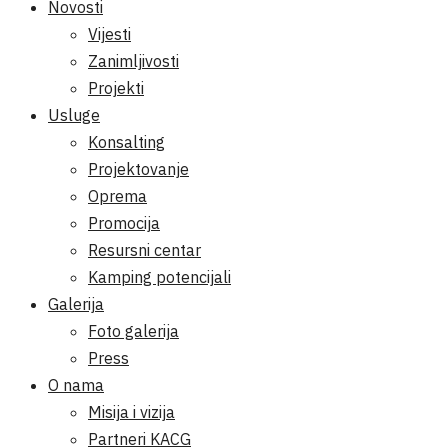
Novosti
Vijesti
Zanimljivosti
Projekti
Usluge
Konsalting
Projektovanje
Oprema
Promocija
Resursni centar
Kamping potencijali
Galerija
Foto galerija
Press
O nama
Misija i vizija
Partneri KACG