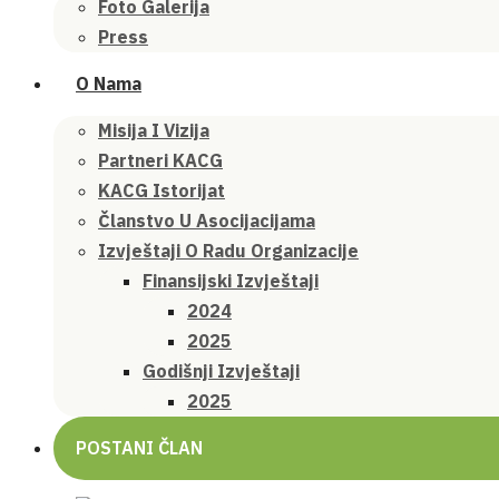
Foto Galerija
Press
O Nama
Misija I Vizija
Partneri KACG
KACG Istorijat
Članstvo U Asocijacijama
Izvještaji O Radu Organizacije
Finansijski Izvještaji
2024
2025
Godišnji Izvještaji
2025
POSTANI ČLAN