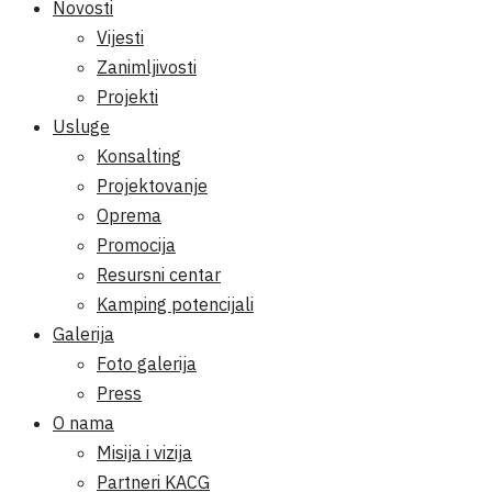
Novosti
Vijesti
Zanimljivosti
Projekti
Usluge
Konsalting
Projektovanje
Oprema
Promocija
Resursni centar
Kamping potencijali
Galerija
Foto galerija
Press
O nama
Misija i vizija
Partneri KACG