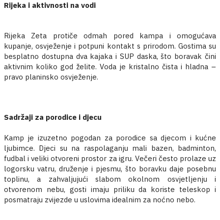
Rijeka i aktivnosti na vodi
Rijeka Zeta protiče odmah pored kampa i omogućava
kupanje, osvježenje i potpuni kontakt s prirodom. Gostima su
besplatno dostupna dva kajaka i SUP daska, što boravak čini
aktivnim koliko god želite. Voda je kristalno čista i hladna –
pravo planinsko osvježenje.
Sadržaji za porodice i djecu
Kamp je izuzetno pogodan za porodice sa djecom i kućne
ljubimce. Djeci su na raspolaganju mali bazen, badminton,
fudbal i veliki otvoreni prostor za igru. Večeri često prolaze uz
logorsku vatru, druženje i pjesmu, što boravku daje posebnu
toplinu, a zahvaljujući slabom okolnom osvjetljenju i
otvorenom nebu, gosti imaju priliku da koriste teleskop i
posmatraju zvijezde u uslovima idealnim za noćno nebo.