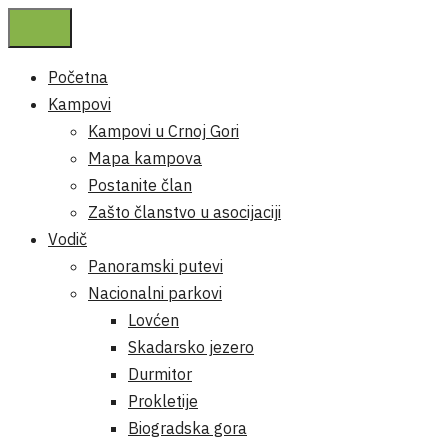
Početna
Kampovi
Kampovi u Crnoj Gori
Mapa kampova
Postanite član
Zašto članstvo u asocijaciji
Vodič
Panoramski putevi
Nacionalni parkovi
Lovćen
Skadarsko jezero
Durmitor
Prokletije
Biogradska gora