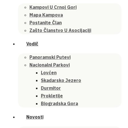
Kampovi U Crnoj Gori
Mapa Kampova
Postanite Član
Zašto Članstvo U Asocijaciji
Vodič
Panoramski Putevi
Nacionalni Parkovi
Lovćen
Skadarsko Jezero
Durmitor
Prokletije
Biogradska Gora
Novosti