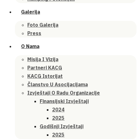
Galerija
Foto Galerija
Press
O Nama
Misija I Vizija
Partneri KACG
KACG Istorijat
Članstvo U Asocijacijama
Izvještaji O Radu Organizacije
Finansijski Izvještaji
2024
2025
Godišnji Izvještaji
2025