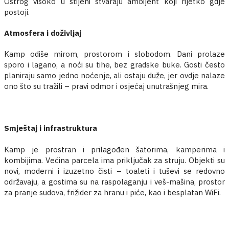
Ostrog visoko u stijeni stvaraju ambijent koji rijetko gdje
postoji.
Atmosfera i doživljaj
Kamp odiše mirom, prostorom i slobodom. Dani prolaze
sporo i lagano, a noći su tihe, bez gradske buke. Gosti često
planiraju samo jedno noćenje, ali ostaju duže, jer ovdje nalaze
ono što su tražili – pravi odmor i osjećaj unutrašnjeg mira.
Smještaj i infrastruktura
Kamp je prostran i prilagođen šatorima, kamperima i
kombijima. Većina parcela ima priključak za struju. Objekti su
novi, moderni i izuzetno čisti – toaleti i tuševi se redovno
održavaju, a gostima su na raspolaganju i veš-mašina, prostor
za pranje sudova, frižider za hranu i piće, kao i besplatan WiFi.