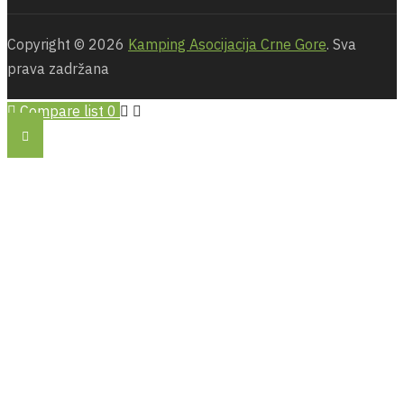
Copyright © 2026
Kamping Asocijacija Crne Gore
. Sva
prava zadržana
Compare list
0