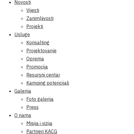
Novosti
Vijesti
Zanimljivosti
Projekti
Usluge
Konsalting
Projektovanje
Oprema
Promocija
Resursni centar
Kamping potencijali
Galerija
Foto galerija
Press
O nama
Misija i vizija
Partneri KACG