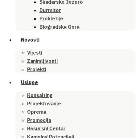
Skadarsko Jezero
Durmitor
Prokletije
Biogradska Gora
Novosti
Vijesti
Zanimljivosti
Projekti
Usluge
Konsalting
Projektovanje
Oprema
Promocija
Resursni Centar
Kamping Potencijali