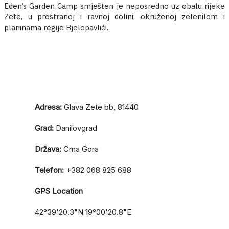
Eden’s Garden Camp smješten je neposredno uz obalu rijeke
Zete, u prostranoj i ravnoj dolini, okruženoj zelenilom i
planinama regije Bjelopavlići.
Adresa:
Glava Zete bb, 81440
Grad:
Danilovgrad
Država:
Crna Gora
Telefon:
+382 068 825 688
GPS Location
42°39'20.3"N 19°00'20.8"E