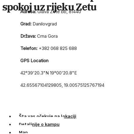
spokoj uz rijeku Zetu
Adresa:
Glava Zete bb, 81440
Grad:
Danilovgrad
Država:
Crna Gora
Telefon:
+382 068 825 688
GPS Location
42°39'20.3"N 19°00'20.8"E
42.65567104129805, 19.00575125767194
Šta vas očekuje na lokaciji
Detaljnije o kampu
Map