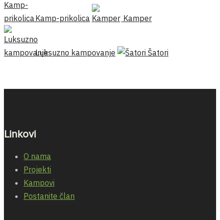
Kamp-prikolica
Kamper
Luksuzno kampovanje
Šatori
Linkovi
O nama
Projekti
Kampovi
Postanite član