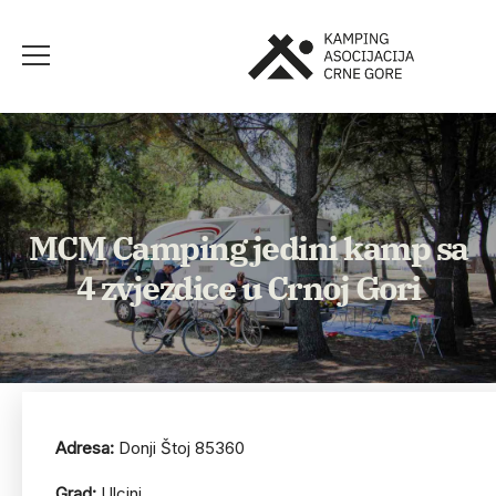
MCM Camping jedini kamp sa
4 zvjezdice u Crnoj Gori
Adresa:
Donji Štoj 85360
Grad:
Ulcinj