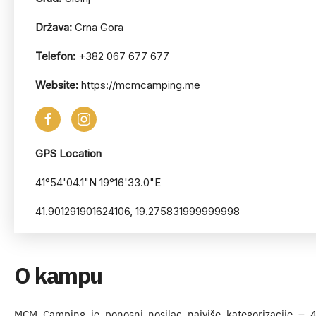
Država:
Crna Gora
Telefon:
+382 067 677 677
Website:
https://mcmcamping.me
GPS Location
41°54'04.1"N 19°16'33.0"E
41.901291901624106, 19.275831999999998
O kampu
MCM Camping je ponosni nosilac najviše kategorizacije – 4