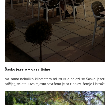
Šasko jezero – oaza tišine
Na samo nekoliko kilometara od MCM-a nalazi se Šasko jezero
ptičjeg svijeta. Ovo mjesto savršeno je za ribolov, šetnje i istra