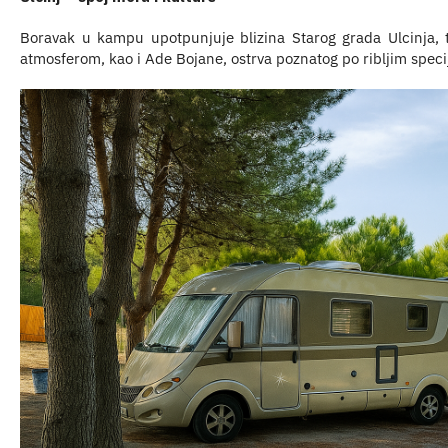
Boravak u kampu upotpunjuje blizina Starog grada Ulcinja,
atmosferom, kao i Ade Bojane, ostrva poznatog po ribljim speci