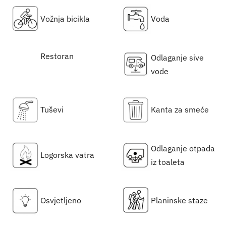
Vožnja bicikla
Voda
Restoran
Odlaganje sive
vode
Tuševi
Kanta za smeće
Odlaganje otpada
Logorska vatra
iz toaleta
Osvjetljeno
Planinske staze