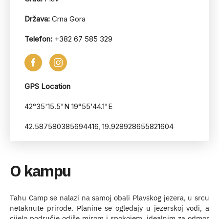
Država:
Crna Gora
Telefon:
+382 67 585 329
GPS Location
42°35'15.5"N 19°55'44.1"E
42.587580385694416, 19.928928655821604
O kampu
Tahu Camp se nalazi na samoj obali Plavskog jezera, u srcu
netaknute prirode. Planine se ogledaју u jezerskoj vodi, a
cijelo područje odiše mirom i spokojem, idealnim za odmor