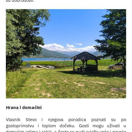
su dobrodošli.
Hrana i domaćini
Vlasnik Stevo i njegova porodica poznati su po
gostoprimstvu i toplom dočeku. Gosti mogu uživati u
domaćim jelima i rakiji, a često se nudi svježe voće i povrće