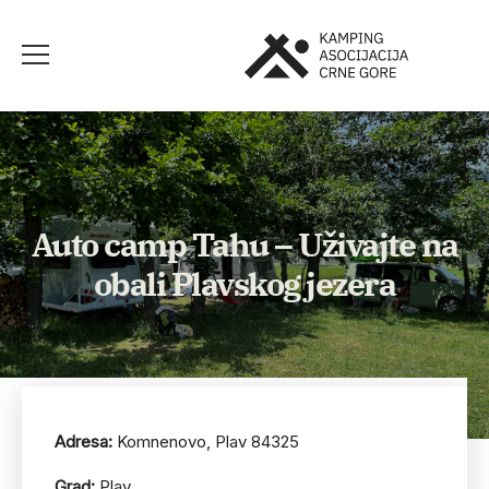
Auto camp Tahu – Uživajte na
obali Plavskog jezera
Adresa:
Komnenovo, Plav 84325
Grad:
Plav