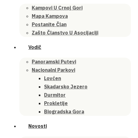
Kampovi U Crnoj Gori
Mapa Kampova
Postanite Član
Zašto Članstvo U Asocijaciji
Vodič
Panoramski Putevi
Nacionalni Parkovi
Lovćen
Skadarsko Jezero
Durmitor
Prokletije
Biogradska Gora
Novosti