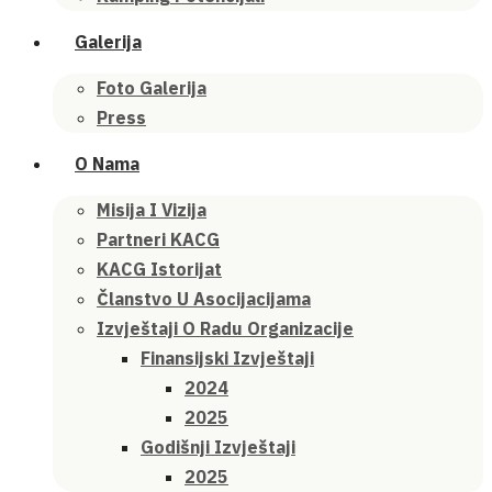
Galerija
Foto Galerija
Press
O Nama
Misija I Vizija
Partneri KACG
KACG Istorijat
Članstvo U Asocijacijama
Izvještaji O Radu Organizacije
Finansijski Izvještaji
2024
2025
Godišnji Izvještaji
2025