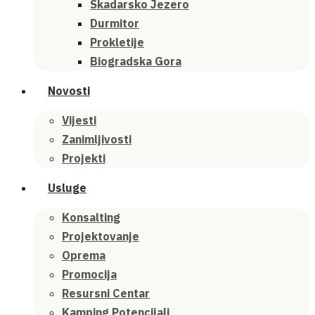
Skadarsko Jezero
Durmitor
Prokletije
Biogradska Gora
Novosti
Vijesti
Zanimljivosti
Projekti
Usluge
Konsalting
Projektovanje
Oprema
Promocija
Resursni Centar
Kamping Potencijali