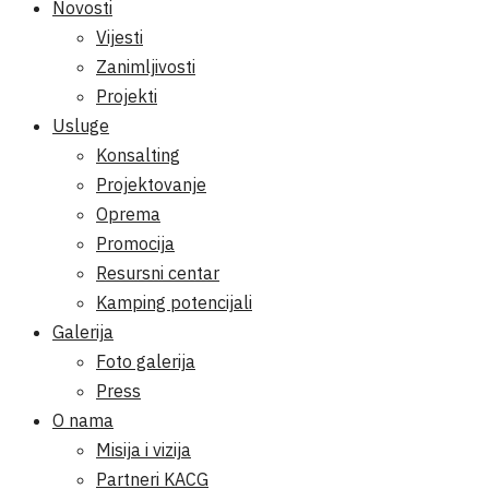
Novosti
Vijesti
Zanimljivosti
Projekti
Usluge
Konsalting
Projektovanje
Oprema
Promocija
Resursni centar
Kamping potencijali
Galerija
Foto galerija
Press
O nama
Misija i vizija
Partneri KACG