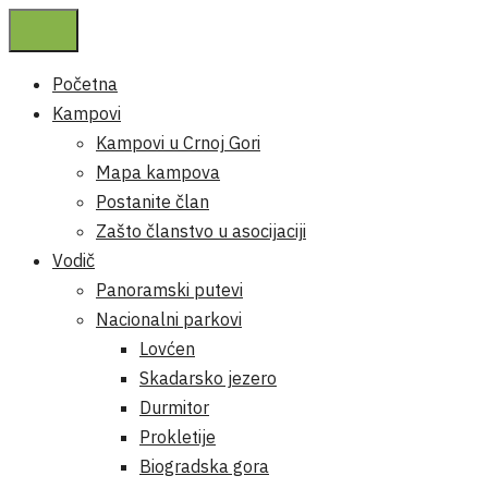
Početna
Kampovi
Kampovi u Crnoj Gori
Mapa kampova
Postanite član
Zašto članstvo u asocijaciji
Vodič
Panoramski putevi
Nacionalni parkovi
Lovćen
Skadarsko jezero
Durmitor
Prokletije
Biogradska gora