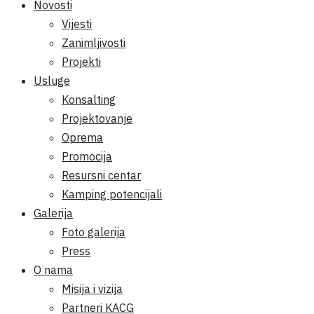
Novosti
Vijesti
Zanimljivosti
Projekti
Usluge
Konsalting
Projektovanje
Oprema
Promocija
Resursni centar
Kamping potencijali
Galerija
Foto galerija
Press
O nama
Misija i vizija
Partneri KACG