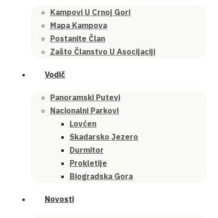
Kampovi U Crnoj Gori
Mapa Kampova
Postanite Član
Zašto Članstvo U Asocijaciji
Vodič
Panoramski Putevi
Nacionalni Parkovi
Lovćen
Skadarsko Jezero
Durmitor
Prokletije
Biogradska Gora
Novosti