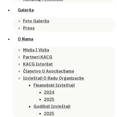
Galerija
Foto Galerija
Press
O Nama
Misija I Vizija
Partneri KACG
KACG Istorijat
Članstvo U Asocijacijama
Izvještaji O Radu Organizacije
Finansijski Izvještaji
2024
2025
Godišnji Izvještaji
2025