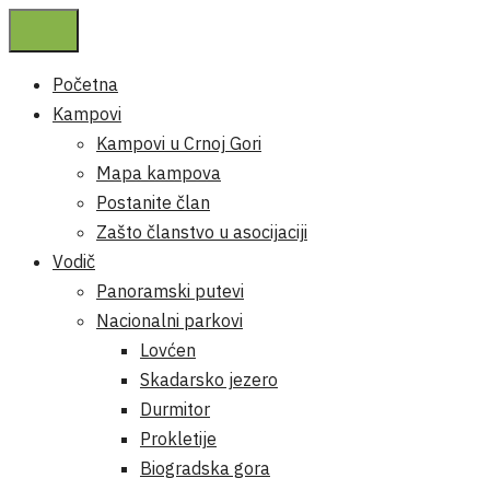
Početna
Kampovi
Kampovi u Crnoj Gori
Mapa kampova
Postanite član
Zašto članstvo u asocijaciji
Vodič
Panoramski putevi
Nacionalni parkovi
Lovćen
Skadarsko jezero
Durmitor
Prokletije
Biogradska gora