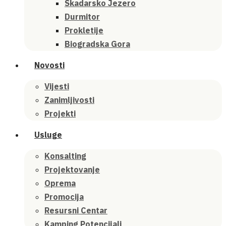
Skadarsko Jezero
Durmitor
Prokletije
Biogradska Gora
Novosti
Vijesti
Zanimljivosti
Projekti
Usluge
Konsalting
Projektovanje
Oprema
Promocija
Resursni Centar
Kamping Potencijali