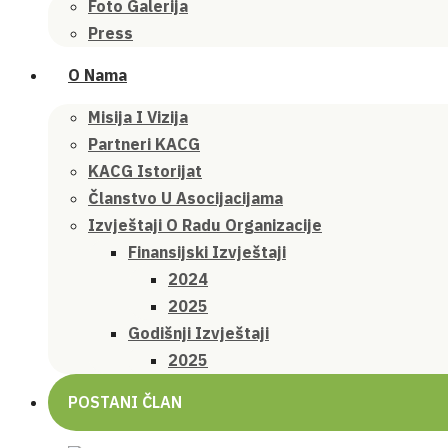
Foto Galerija
Press
O Nama
Misija I Vizija
Partneri KACG
KACG Istorijat
Članstvo U Asocijacijama
Izvještaji O Radu Organizacije
Finansijski Izvještaji
2024
2025
Godišnji Izvještaji
2025
POSTANI ČLAN