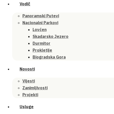
Vodič
Panoramski Putevi
Nacionalni Parkovi
Lovćen
Skadarsko Jezero
Durmitor
Prokletije
Biogradska Gora
Novosti
Vijesti
Zanimljivosti
Projekti
Usluge