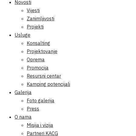
Novosti
Vijesti
Zanimljivosti
Projekti
Usluge
Konsalting
Projektovanje
Oprema
Promocija
Resursni centar
Kamping potencijali
Galerija
Foto galerija
Press
O nama
Misija i vizija
Partneri KACG