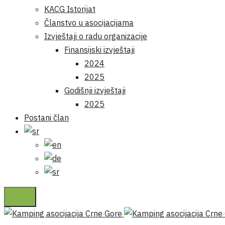
KACG Istorijat
Članstvo u asocijacijama
Izvještaji o radu organizacije
Finansijski izvještaji
2024
2025
Godišnji izvještaji
2025
Postani član