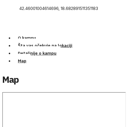
42.46001004614696, 18.682891511351183
O kampu
Šta vas očekuje na lokaciji
Detaljnije o kampu
Map
Map