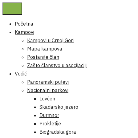
Početna
Kampovi
Kampovi u Crnoj Gori
Mapa kampova
Postanite član
Zašto članstvo u asocijaciji
Vodič
Panoramski putevi
Nacionalni parkovi
Lovćen
Skadarsko jezero
Durmitor
Prokletije
Biogradska gora