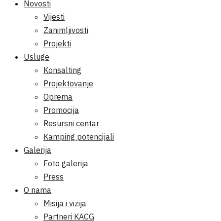
Novosti
Vijesti
Zanimljivosti
Projekti
Usluge
Konsalting
Projektovanje
Oprema
Promocija
Resursni centar
Kamping potencijali
Galerija
Foto galerija
Press
O nama
Misija i vizija
Partneri KACG