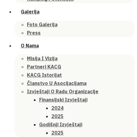
Galerija
Foto Galerija
Press
O Nama
Misija I Vizija
Partneri KACG
KACG Istorijat
Članstvo U Asocijacijama
Izvještaji O Radu Organizacije
Finansijski Izvještaji
2024
2025
Godišnji Izvještaji
2025