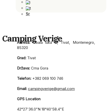
Camping Verige
Adresa:
Obala luka 8, Tivat, Montenegro,
85320
Grad:
Tivat
Država:
Crna Gora
Telefon:
+382 069 100 746
Email:
campingverige@gmail.com
GPS Location
42°27'36.0"N 18°40'58.4"E