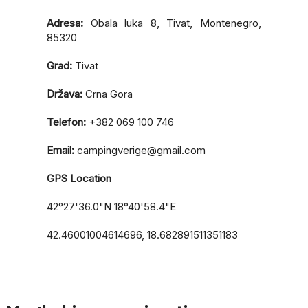
Adresa:
Obala luka 8, Tivat, Montenegro,
85320
Grad:
Tivat
Država:
Crna Gora
Telefon:
+382 069 100 746
Email:
campingverige@gmail.com
GPS Location
42°27'36.0"N 18°40'58.4"E
42.46001004614696, 18.682891511351183