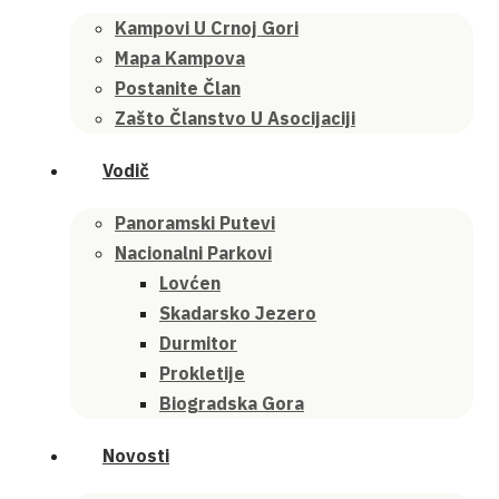
Kampovi U Crnoj Gori
Mapa Kampova
Postanite Član
Zašto Članstvo U Asocijaciji
Vodič
Panoramski Putevi
Nacionalni Parkovi
Lovćen
Skadarsko Jezero
Durmitor
Prokletije
Biogradska Gora
Novosti