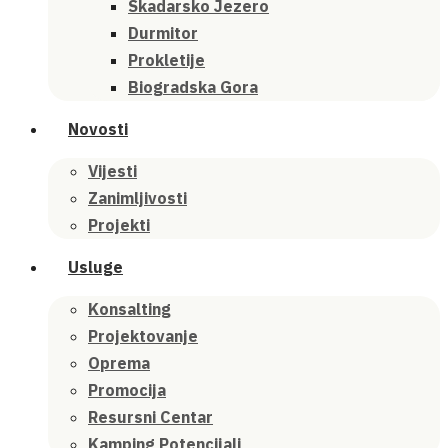
Skadarsko Jezero
Durmitor
Prokletije
Biogradska Gora
Novosti
Vijesti
Zanimljivosti
Projekti
Usluge
Konsalting
Projektovanje
Oprema
Promocija
Resursni Centar
Kamping Potencijali