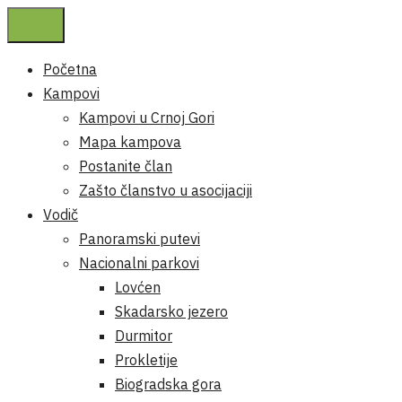
Početna
Kampovi
Kampovi u Crnoj Gori
Mapa kampova
Postanite član
Zašto članstvo u asocijaciji
Vodič
Panoramski putevi
Nacionalni parkovi
Lovćen
Skadarsko jezero
Durmitor
Prokletije
Biogradska gora