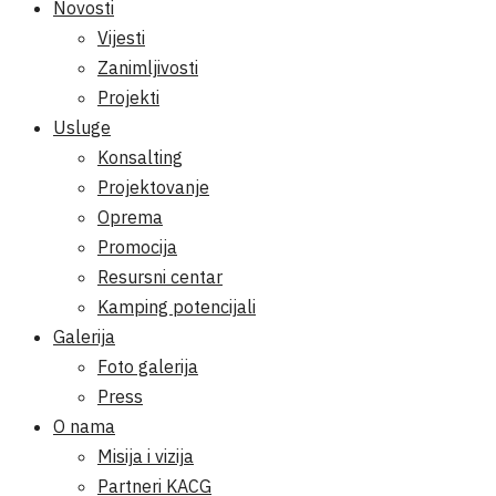
Novosti
Vijesti
Zanimljivosti
Projekti
Usluge
Konsalting
Projektovanje
Oprema
Promocija
Resursni centar
Kamping potencijali
Galerija
Foto galerija
Press
O nama
Misija i vizija
Partneri KACG