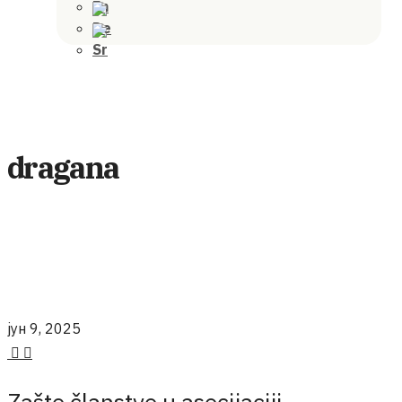
dragana
јун 9, 2025
Zašto članstvo u asocijaciji