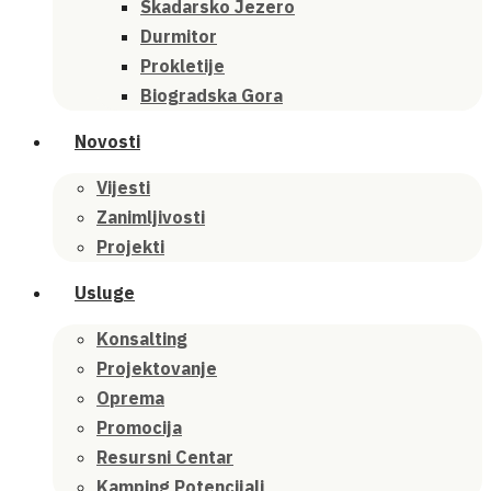
Skadarsko Jezero
Durmitor
Prokletije
Biogradska Gora
Novosti
Vijesti
Zanimljivosti
Projekti
Usluge
Konsalting
Projektovanje
Oprema
Promocija
Resursni Centar
Kamping Potencijali