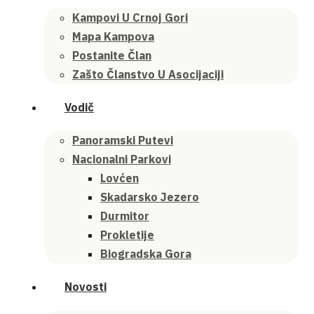
Kampovi U Crnoj Gori
Mapa Kampova
Postanite Član
Zašto Članstvo U Asocijaciji
Vodič
Panoramski Putevi
Nacionalni Parkovi
Lovćen
Skadarsko Jezero
Durmitor
Prokletije
Biogradska Gora
Novosti