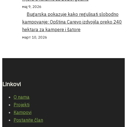
мај 9, 2026
Bugarska pokazuje kako regulisati slobodno
kampovanje: Opština Carevo izdvojila preko 240
hektara za kampere i šatore
март 10, 2026
Linkovi
O nama
Projekti
Kampovi
Postanite član