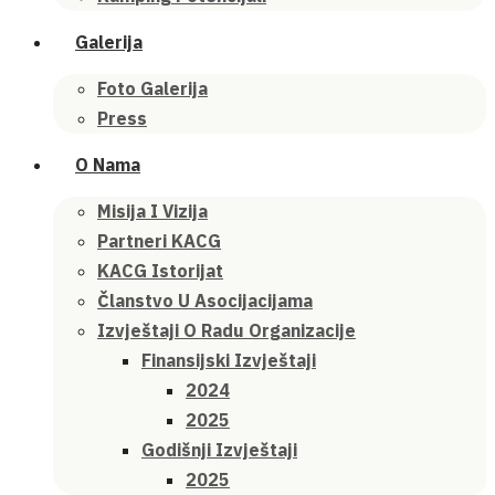
Galerija
Foto Galerija
Press
O Nama
Misija I Vizija
Partneri KACG
KACG Istorijat
Članstvo U Asocijacijama
Izvještaji O Radu Organizacije
Finansijski Izvještaji
2024
2025
Godišnji Izvještaji
2025