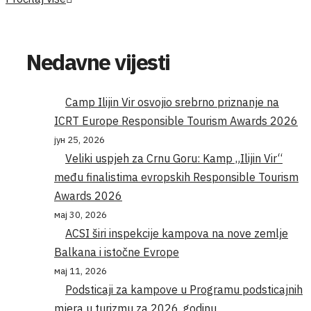
Nedavne vijesti
Camp Ilijin Vir osvojio srebrno priznanje na
ICRT Europe Responsible Tourism Awards 2026
јун 25, 2026
Veliki uspjeh za Crnu Goru: Kamp „Ilijin Vir“
među finalistima evropskih Responsible Tourism
Awards 2026
мај 30, 2026
ACSI širi inspekcije kampova na nove zemlje
Balkana i istočne Evrope
мај 11, 2026
Podsticaji za kampove u Programu podsticajnih
mjera u turizmu za 2026. godinu